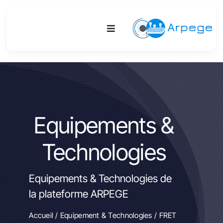
Passer
au
Toggle
contenu
Navigation
Plateforme
Activités
Equipements &
Equipements & Technologies
Technologies
R&D
Equipements & Technologies de
Accès
la plateforme ARPEGE
Publications
Accueil
/
Equipement & Technologies
/ FRET