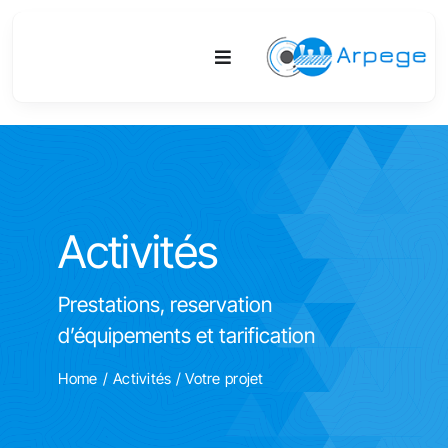
Passer
au
Toggle
contenu
Navigation
Plateforme
Activités
Activités
Equipements & Technologies
Prestations, reservation
R&D
d’équipements et tarification
Accès
Home
Activités
/
Votre projet
Publications