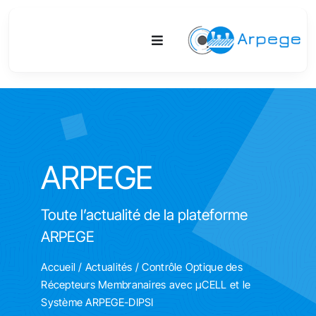
Passer
au
Toggle
contenu
Navigation
Plateforme
Activités
ARPEGE
Equipements & Technologies
Toute l’actualité de la plateforme
R&D
ARPEGE
Accès
Accueil
/
Actualités
/ Contrôle Optique des
Récepteurs Membranaires avec µCELL et le
Publications
Système ARPEGE-DIPSI